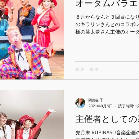
オータムバラエ
８月からなんと３回目になり
のキラリンさんとのコラボレーショ
様の笑太夢さん主催のオータム
浜に参加させて頂きました！
今回のコラボレーションや
た私の思い...
阿部節子
2021年9月6日
読了時間: 1
主催者としての
先月末 RUPINASU音楽企