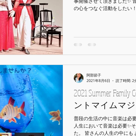
事開催させて頂きました✨ 
の心をつなぐ活動をしたい！！ 音楽と違う分野の
コラボレーション企画を考えて より多くの皆さん
んでいただける、また喜んでい
阿部節子
2021年8月6日
読了時間: 2
2021 Summer Family Concert 映画音楽 パ
ントマイムマジ
普段の生活の中に音楽は必
人生において音楽は必要✨
た。 皆さんの人生の中にも