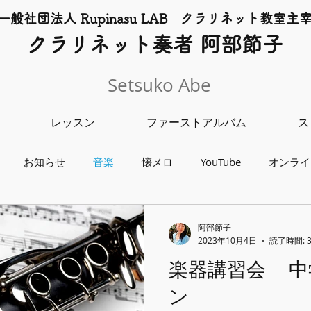
一般社団法人 Rupinasu LAB クラリネット​教室主
​クラリネット奏者 阿部節子
Setsuko Abe
レッスン
ファーストアルバム
ス
お知らせ
音楽
懐メロ
YouTube
オンライ
練習方法
チャリティーライブ
クラリネット教室
阿部節子
2023年10月4日
読了時間: 
楽器講習会 中
ン