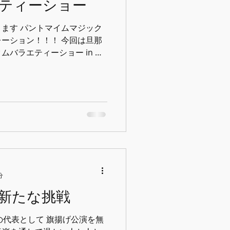
ティーショー
ます パントマイムマジック
ン！！！ 今回は旦那
バラエティーショー in 横
 私が大切にしていること、
共演者の皆さんとの出会いま
分
新たな挑戦
画の代表として 旗揚げ公演を無