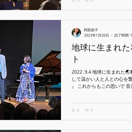
阿部節子
2023年1月20日
読了時間: 
地球に生まれた
ト
2022 .9.4 地球に生まれ
して温かい人と人との心を繋
』 これからもこの思いで 
ます✨ 聴きにきてくださっ
た🌈 音はありませんが、...