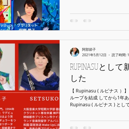
た！！ この曲をきくと懐か
な方は多いのではないでしょうか
阿部節子
2021年5月12日
読了時間: 
RUPINASUと
した
【 Rupinasu ( ルピナス
ループを結成 してから1年
Rupinasu ( ルピナス 
ました！！ 『笑いと音楽で
ンセプトに活動してまいります