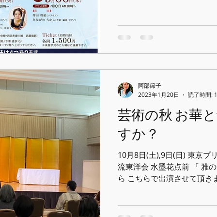
物語『蜘蛛の糸』 ロンドンデリ
阿部節子
2023年1月20日
読了時間: 
芸術の秋 お華
すか？
10月8日(土),9日(日) 東
流東洋会 水墨花点前 『 雅の一会
ら こちらで出演させて頂き