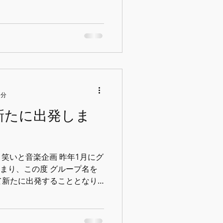
しいあの頃を思い出す。そん
？ ...
1分
して新たに出発しま
 ）】 笑いと音楽企画 昨年1月にグ
あまり、この度 グループ名を
) として新たに出発することとなり
人と人との心をつなぐ』 をコ
...