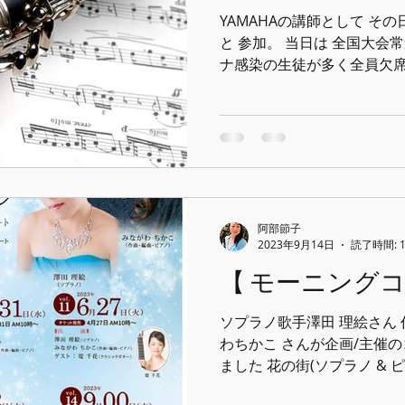
YAMAHAの講師として そ
と 参加。 当日は 全国大会
ナ感染の生徒が多く全員欠席 
皆さんの基礎とセレクショ
仕事でした。...
阿部節子
2023年9月14日
読了時間: 
【 モーニングコン
ソプラノ歌手澤田 理絵さん 
わちかこ さんが企画/主催
ました 花の街(ソプラノ & 
& ピアノ) 朗読◦独唱◦クラ