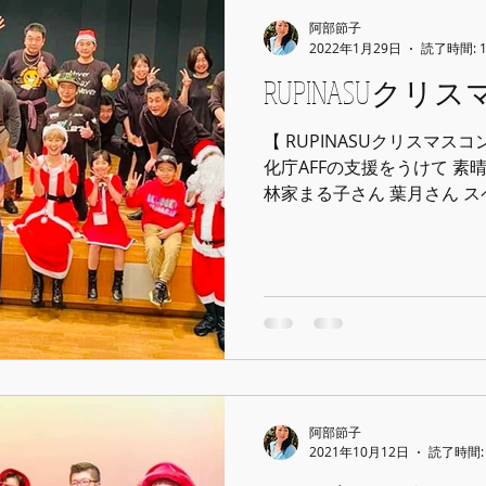
阿部節子
2022年1月29日
読了時間: 
RUPINASUク
【 RUPINASUクリスマスコン
化庁AFFの支援をうけて 素晴
林家まる子さん 葉月さん スペシャルゲスト 佐野博美さ
ん、宮澤由衣さん そして最
に 支えて頂き...
阿部節子
2021年10月12日
読了時間: