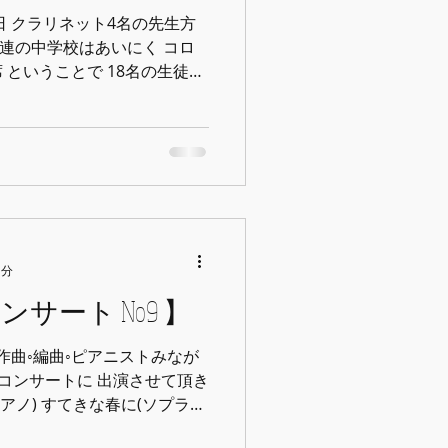
の日 クラリネット4名の先生方
常連の中学校はあいにく コロ
ということで 18名の生徒の
ンメンバーを決めるというお
1分
サート No9 】
作曲◦編曲◦ピアニストみなが
のコンサートに 出演させて頂き
ピアノ) すてきな春に(ソプラノ
リネット◦ピアノのための 音楽