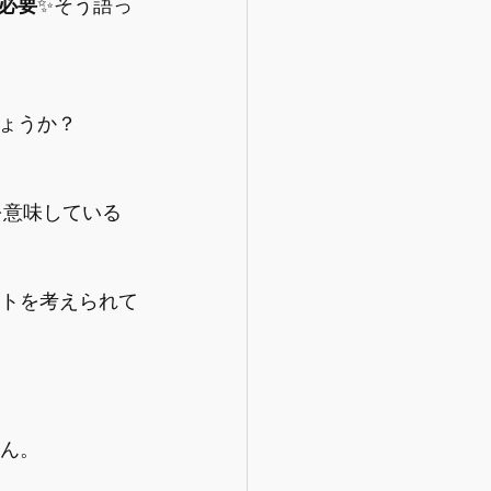
必要
✨そう語っ
ょうか？
を意味している
ントを考えられて
せん。