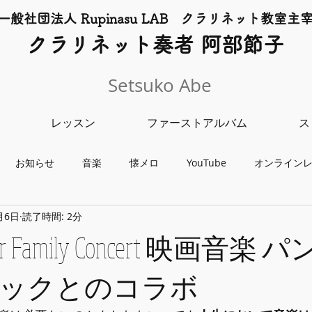
一般社団法人 Rupinasu LAB クラリネット​教室主
​クラリネット奏者 阿部節子
Setsuko Abe
レッスン
ファーストアルバム
ス
お知らせ
音楽
懐メロ
YouTube
オンライン
月6日
読了時間: 2分
チャリティーライブ
クラリネット教室
レッスン
コンサ
mer Family Concert 映画音楽
ックとのコラボ