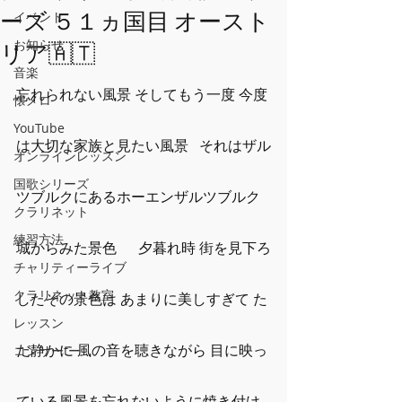
ーズ ５１ヵ国目 オースト
イベント
お知らせ
リア🇦🇹
音楽
忘れられない風景 そしてもう一度 今度
懐メロ
YouTube
は大切な家族と見たい風景   それはザル
オンラインレッスン
国歌シリーズ
ツブルクにあるホーエンザルツブルク
クラリネット
練習方法
城からみた景色 　 夕暮れ時 街を見下ろ
チャリティーライブ
クラリネット教室
したその景色は あまりに美しすぎて た
レッスン
だ静かに 風の音を聴きながら 目に映っ
コンサーtー
ている風景を忘れないように焼き付け