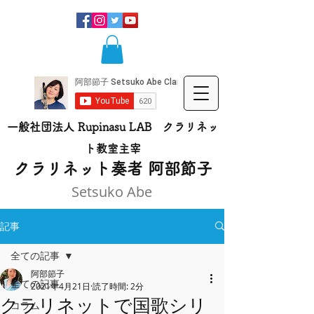
一般社団法人 Rupinasu LAB クラリネッ
ト​教室主宰
​クラリネット奏者 阿部節子
Setsuko Abe
記事
全ての記事
阿部節子
全ての記事
2021年4月21日
読了時間: 2分
クラリネットで国歌シリ
コラム