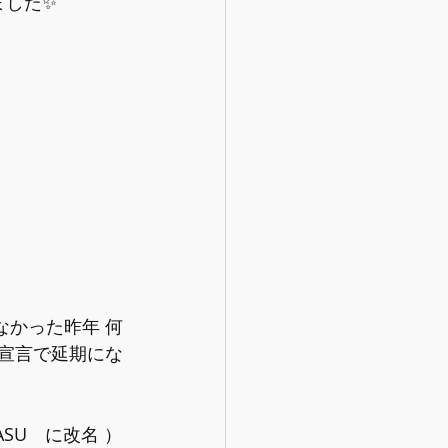
ました✨
なかった昨年 何
態宣言で延期にな
PINASU　に改名 ）