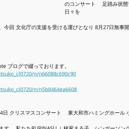
のコンサート 　足踏み状
日々を
、今回 文化庁の支援を受ける運びとなり 8月27日無事
ote ブログで綴っております。
etsuko_cl0720/n/n66088c690c90
etsuko_cl0720/n/n5b8464ea6608
月24日 クリスマスコンサート 　東大和市ハミングホール
す。 私たちRUPINASU（ 林家まる子、シンガーソ