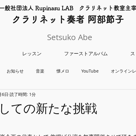
一般社団法人 Rupinasu LAB クラリネット​教室主
​クラリネット奏者 阿部節子
Setsuko Abe
レッスン
ファーストアルバム
ス
お知らせ
音楽
懐メロ
YouTube
オンライン
月6日
読了時間: 1分
チャリティーライブ
クラリネット教室
レッスン
コンサ
しての新たな挑戦