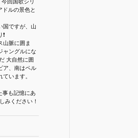
。今回国歌シリ
アドルの景色と
い国ですが、山
️
ス山脈に囲ま
ジャングルにな
だ 大自然に囲
ビア、南はペル
れています。 
た事も記憶にあ
しみください！