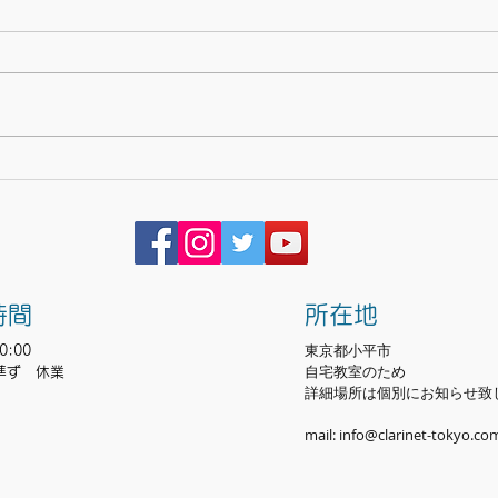
【 モーニングコンサート No9
芸術
】
です
時間
所在地
東京都小平市
0:00
​自宅教室のため
準ず 休業
詳細場所は個別にお知らせ致
mail:
info@clarinet-tokyo.co