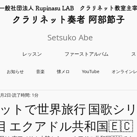
一般社団法人 Rupinasu LAB クラリネット​教室主
​クラリネット奏者 阿部節子
Setsuko Abe
レッスン
ファーストアルバム
ス
お知らせ
音楽
懐メロ
YouTube
オンライン
1月2日
読了時間: 1分
チャリティーライブ
クラリネット教室
レッスン
コンサ
ットで世界旅行 国歌シ
目 エクアドル共和国🇪🇨