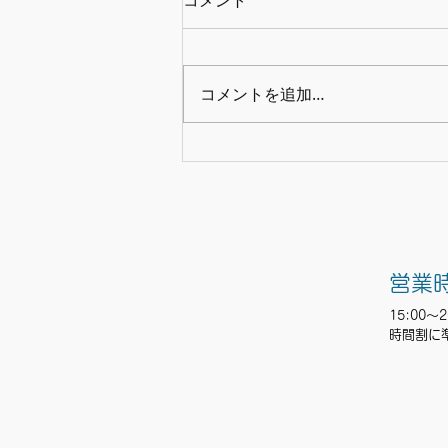
コメント
コメントを追加…
楽器講習会 中学生セレクシ
ョン
営業
15:00〜2
時間割に