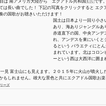
目は 南アメリカ大陸から　エクアドル共和国🇪🇨です
ては長い曲でした！ 下記の写真をクリックすると エク
奏の国歌がお聴きいただけます！
国土は日本より一回り小さ
あり、海ありジャングルあり❗
赤道直下の国、中央アンデ
れ、アンデスを東にいくと
るという バラエティにとん
まれています。北はコロン
ーという西は大西洋に囲ま
 一見 富士山にも見えます。２０１５年に火山が噴火し
かもしれません。雄大な景色と共にエクアドル国歌お楽
リーズ