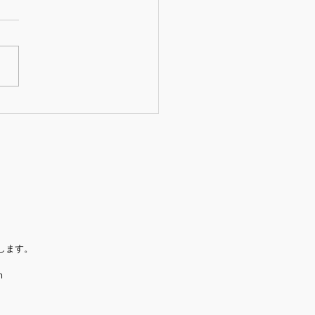
の秋 お華と音楽はいかが
か？
します。
m