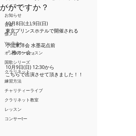
かがですか？
イベント
お知らせ
10月8日(土),9日(日)
音楽
東京プリンスホテルで開催される
懐メロ
YouTube
小流東洋会 水墨花点前 
『 雅の一会 』
オンラインレッスン
国歌シリーズ
10月9日(日) 12:30から
クラリネット
こちらで出演させて頂きました！！
練習方法
チャリティーライブ
クラリネット教室
レッスン
コンサーtー