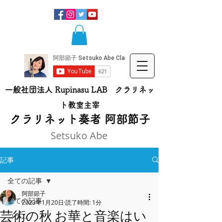
一般社団法人 Rupinasu LAB クラリネッ
ト​教室主宰
​クラリネット奏者 阿部節子
Setsuko Abe
記事
全ての記事
阿部節子
全ての記事
2023年1月20日
読了時間: 1分
芸術の秋 お華と音楽はい
コラム