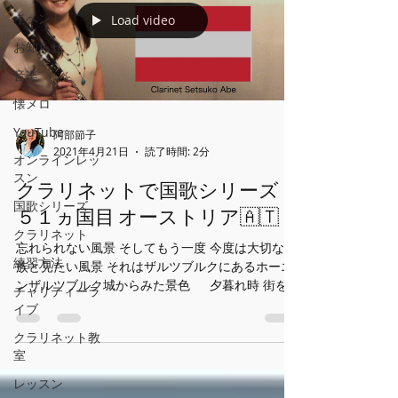
イベント
Load video
お知らせ
音楽
懐メロ
YouTube
阿部節子
2021年4月21日
読了時間: 2分
オンラインレッ
スン
クラリネットで国歌シリーズ
国歌シリーズ
５１ヵ国目 オーストリア🇦🇹
クラリネット
忘れられない風景 そしてもう一度 今度は大切な家
練習方法
族と見たい風景 それはザルツブルクにあるホーエ
ンザルツブルク城からみた景色 夕暮れ時 街を見
チャリティーラ
下ろしたその景色は あまりに美しすぎて ただ静か
イブ
に 風の音を聴きながら 目に映っている風景を忘れ
クラリネット教
ないように焼き付けた。それは2...
室
レッスン