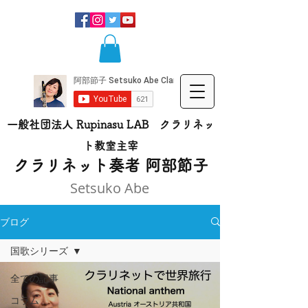
一般社団法人 Rupinasu LAB クラリネッ
ト​教室主宰
​クラリネット奏者 阿部節子
Setsuko Abe
ブログ
国歌シリーズ
全ての記事
コラム