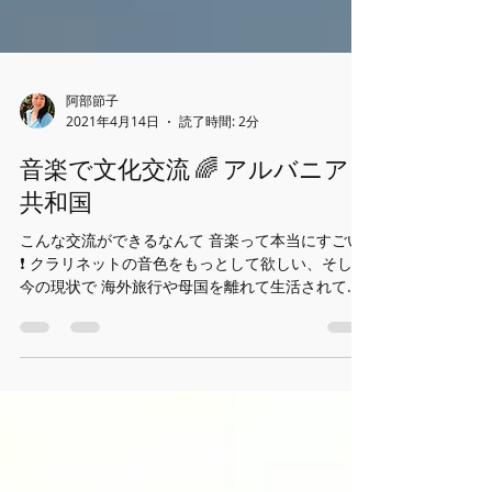
阿部節子
2021年4月14日
読了時間: 2分
音楽で文化交流 🌈 アルバニア
共和国
こんな交流ができるなんて 音楽って本当にすごい
❗️ クラリネットの音色をもっとして欲しい、そして
今の現状で 海外旅行や母国を離れて生活されてお
られる世界の皆さんに、国歌を演奏した クラリネ
ットで世界旅行 国歌シリーズを始めたのが、昨年
７月 スタートして 今年からは毎週...