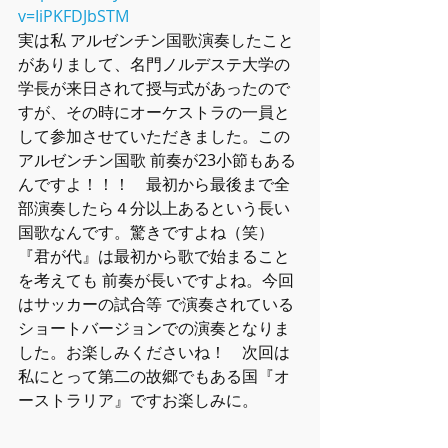
v=IiPKFDJbSTM
実は私 アルゼンチン国歌演奏したこと
がありまして、名門ノルデステ大学の
学長が来日されて授与式があったので
すが、その時にオーケストラの一員と
して参加させていただきました。この
アルゼンチン国歌 前奏が23小節もある
んですよ！！！　最初から最後まで全
部演奏したら４分以上あるという長い
国歌なんです。驚きですよね（笑）
『君が代』は最初から歌で始まること
を考えても 前奏が長いですよね。今回
はサッカーの試合等 で演奏されている
ショートバージョンでの演奏となりま
した。お楽しみくださいね！　次回は
私にとって第二の故郷でもある国『オ
ーストラリア』ですお楽しみに。