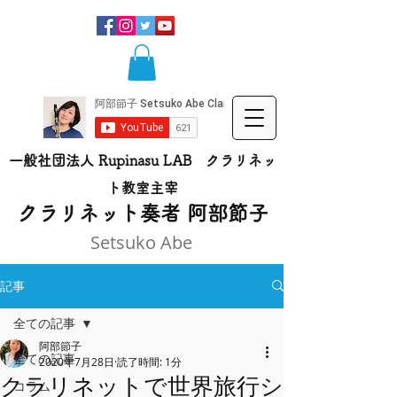
一般社団法人 Rupinasu LAB クラリネッ
ト​教室主宰
​クラリネット奏者 阿部節子
Setsuko Abe
記事
全ての記事
阿部節子
全ての記事
2020年7月28日
読了時間: 1分
クラリネットで世界旅行シ
コラム