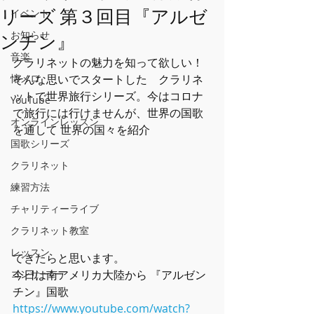
リーズ 第３回目『アルゼ
イベント
お知らせ
ンチン』
音楽
クラリネットの魅力を知って欲しい！ 
懐メロ
そんな思いでスタートした　クラリネ
ットで世界旅行シリーズ。今はコロナ
YouTube
で旅行には行けませんが、世界の国歌
オンラインレッスン
を通して 世界の国々を紹介
国歌シリーズ
クラリネット
練習方法
チャリティーライブ
クラリネット教室
レッスン
できたらと思います。
コンサーtー
今日は南アメリカ大陸から 『アルゼン
チン』国歌
https://www.youtube.com/watch?