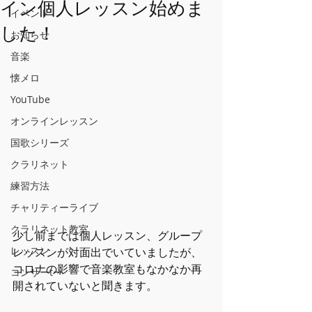
イン個人レッスン始めま
イベント
した！
お知らせ
音楽
懐メロ
YouTube
オンラインレッスン
国歌シリーズ
クラリネット
練習方法
チャリティーライブ
クラリネット教室
少し前までは個人レッスン、グループ
レッスン
レッスンが対面出でいていましたが、
コロナの影響で音楽教室もなかなか再
コンサーtー
開されていないと聞きます。