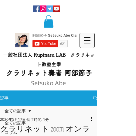
一般社団法人 Rupinasu LAB クラリネッ
ト​教室主宰
​クラリネット奏者 阿部節子
Setsuko Abe
記事
全ての記事
2020年5月17日
読了時間: 1分
全ての記事
クラリネット zoom オンラ
コラム