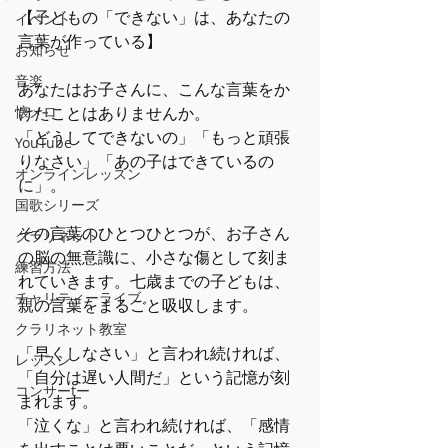
【子どもの「できない」は、あなたの
イベント
言葉が作っている】
お知らせ
音楽
あなたはお子さんに、こんな言葉をか
懐メロ
けたことはありませんか。
「どうしてできないの」「もっと頑張
YouTube
りなさい」「あの子はできているの
オンラインレッスン
に」。
国歌シリーズ
その言葉のひとつひとつが、お子さん
クラリネット
の脳の無意識に、小さな傷として刻ま
練習方法
れていきます。七歳までの子どもは、
チャリティーライブ
親の言葉をまるごと吸収します。
クラリネット教室
「早くしなさい」と言われ続ければ、
レッスン
「自分は遅い人間だ」という記憶が刻
コンサーtー
まれます。
「泣くな」と言われ続ければ、「感情