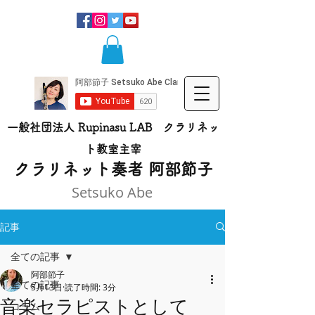
一般社団法人 Rupinasu LAB クラリネッ
ト​教室主宰
​クラリネット奏者 阿部節子
Setsuko Abe
記事
全ての記事
阿部節子
全ての記事
5月13日
読了時間: 3分
音楽セラピストとして
コラム