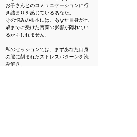
お子さんとのコミュニケーションに行
き詰まりを感じているあなた。
その悩みの根本には、あなた自身が七
歳までに受けた言葉の影響が隠れてい
るかもしれません。
私のセッションでは、まずあなた自身
の脳に刻まれたストレスパターンを読
み解き、
その上でお子さんに最適な言葉と音の
処方を提供いたします。
あなたが変われば、お子さんが変わり
ます。お子さんが変われば、家族の空
気が変わります。
＃音楽セラピスト、＃東京クラリネッ
ト教室、＃IPMと音楽、＃子育て