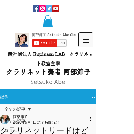
一般社団法人 Rupinasu LAB クラリネッ
ト​教室主宰
​クラリネット奏者 阿部節子
Setsuko Abe
記事
全ての記事
阿部節子
全ての記事
2020年9月1日
読了時間: 2分
クラリネットリードはど
コラム