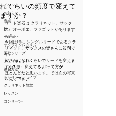
れくらいの頻度で変えて
イベント
お知らせ
ますか？
音楽
リード楽器は クラリネット、サック
懐メロ
ス、オーボエ、ファゴットがあります
ね☺️
YouTube
今回は特に シングルリードであるクラ
オンラインレッスン
リネット、サックスの皆さんに質問で
国歌シリーズ
す。
皆さんはどれくらいでリードを変えま
クラリネット
すか❓ 毎回変えてるよ❗️って方が
練習方法
ほとんどだと思います。では次の写真
チャリティーライブ
を見て下さい
クラリネット教室
レッスン
コンサーtー