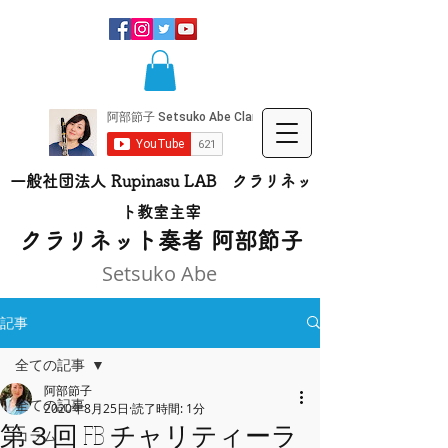
一般社団法人 Rupinasu LAB クラリネッ
ト​教室主宰
​クラリネット奏者 阿部節子
Setsuko Abe
記事
全ての記事
阿部節子
全ての記事
2020年8月25日
読了時間: 1分
第３回 FB チャリティーラ
コラム