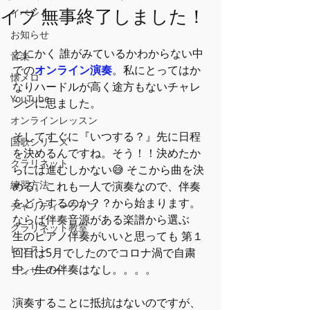
イブ 無事終了しました！
イベント
お知らせ
とにかく 誰がみているかわからない中
音楽
での
オンライン演奏
。私にとってはか
懐メロ
なりハードルが高く途方もないチャレ
YouTube
ンジに思ました。
オンラインレッスン
そしてすぐに『いつする？』先に日程
国歌シリーズ
を決めるんですね。そう！！決めたか
クラリネット
らには進むしかない😅 そこから曲を決
練習方法
める。これも一人で演奏なので、伴奏
をどうするのか？？から始まります。
チャリティーライブ
ならば伴奏音源がある楽譜から選ぶ
クラリネット教室
生のピアノ伴奏がいいと思っても 第１
レッスン
回目は5月でしたのでコロナ渦で自粛
中。生の伴奏はなし。。。。
コンサーtー
演奏することに抵抗はないのですが、