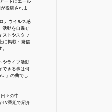
アートにエール
画が投稿されま
コロナウイルス感
、活動を自粛せ
ィストやスタッ
上に掲載・発信
す。
トやライブ活動
ができる事は何
SU 』の曲でし
る日々の中
がTV番組で紹介