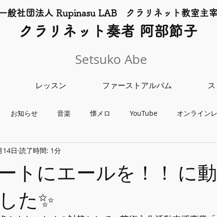
一般社団法人 Rupinasu LAB クラリネット​教室主
​クラリネット奏者 阿部節子
Setsuko Abe
レッスン
ファーストアルバム
ス
お知らせ
音楽
懐メロ
YouTube
オンライン
月14日
読了時間: 1分
チャリティーライブ
クラリネット教室
レッスン
コンサ
ートにエールを！！ に
した✨