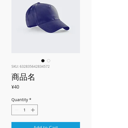
SKU: 632835642834572
商品名
Price
¥40
Quantity
*
Add to Cart