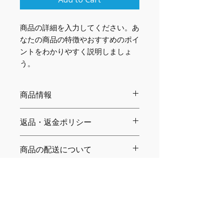
商品の詳細を入力してください。あ
なたの商品の特徴やおすすめのポイ
ントをわかりやすく説明しましょ
う。
商品情報
商品の詳細を入力してください。サイ
返品・返金ポリシー
ズ、素材、取扱説明に加え、商品の特
徴やおすすめのポイントなどを説明し
返品・返金ポリシーを入力してくださ
ましょう。
商品の配送について
い。顧客が商品に満足しなかった場合
や、不備があった場合に行う手続きの
配送地域、料金、所要時間、梱包な
手順などを説明しましょう。内容を明
ど、商品の配送に関する情報を入力し
確にすることで顧客からの信頼を獲得
てください。配送情報を明確にするこ
し、安心して商品を購入していただけ
とで顧客からの信頼を獲得し、安心し
ます。
て商品を購入していただけます。