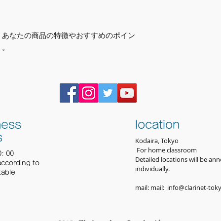
。あなたの商品の特徴やおすすめのポイン
う。
ness
location
s
Kodaira, Tokyo
​
For home classroom
0: 00
Detailed locations will be a
ccording to
individually.
table
mail: mail:
info@clarinet-tok