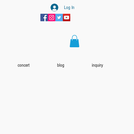
Log In
concert
blog
inquiry