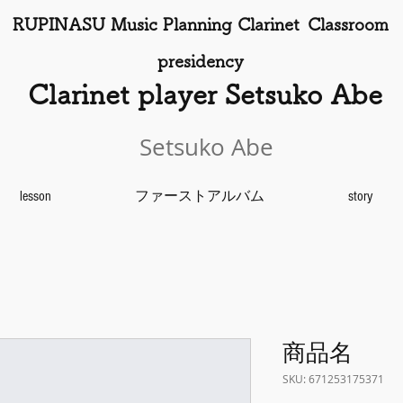
​
RUPINASU Music Planning Clarinet
Classroom
presidency
​
Clarinet player Setsuko Abe
Setsuko Abe
lesson
ファーストアルバム
story
商品名
SKU: 671253175371