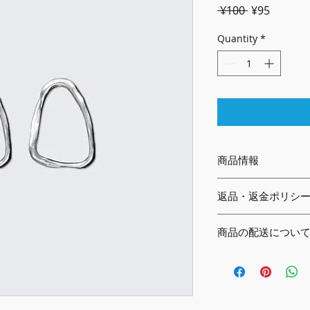
Regular
Sale
 ¥100 
¥95
Price
Price
Quantity
*
商品情報
商品の詳細を入力し
返品・返金ポリシ
明に加え、商品の特
しましょう。
返品・返金ポリシー
商品の配送につい
満足しなかった場合
の手順などを説明し
配送地域、料金、所
顧客からの信頼を獲
する情報を入力して
だけます。
とで顧客からの信頼
いただけます。