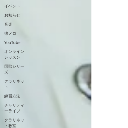
イベント
お知らせ
音楽
懐メロ
YouTube
オンライン
レッスン
国歌シリー
ズ
クラリネッ
ト
練習方法
チャリティ
ーライブ
クラリネッ
ト教室