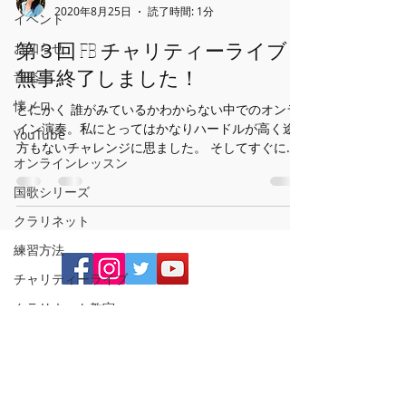
2020年8月25日
読了時間: 1分
イベント
第３回 FB チャリティーライブ
お知らせ
無事終了しました！
音楽
懐メロ
とにかく 誰がみているかわからない中でのオンラ
イン演奏。私にとってはかなりハードルが高く途
YouTube
方もないチャレンジに思ました。 そしてすぐに
オンラインレッスン
『いつする？』先に日程を決めるんですね。そ
う！！決めたからには進むしかない😅 そこから曲
国歌シリーズ
を決める。これも一人で演奏なので、伴奏をどう
クラリネット
するの...
練習方法
チャリティーライブ
クラリネット教室
営業時間
レッスン
コンサーtー
15:00〜20:00
時間割に準ず 休業