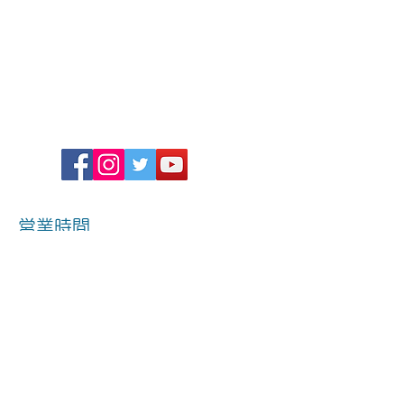
営業時間
15:00〜20:00
時間割に準ず 休業
所在地
東京都小平市
​自宅教室のため
詳細場所は個別にお知らせ致します。