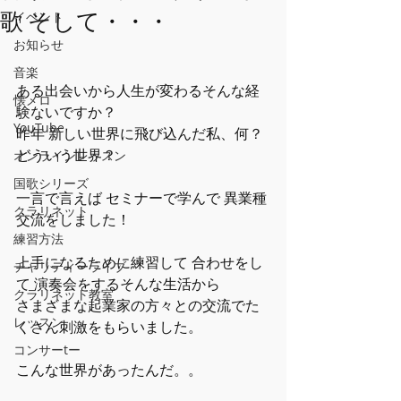
歌 そして・・・
イベント
お知らせ
音楽
ある出会いから人生が変わるそんな経
懐メロ
験ないですか？
YouTube
昨年 新しい世界に飛び込んだ私、何？
どういう世界？
オンラインレッスン
国歌シリーズ
一言で言えば セミナーで学んで 異業種
クラリネット
交流をしました！
練習方法
上手になるために練習して 合わせをし
チャリティーライブ
て 演奏会をするそんな生活から
クラリネット教室
さまざまな起業家の方々との交流でた
レッスン
くさん刺激をもらいました。
コンサーtー
こんな世界があったんだ。。