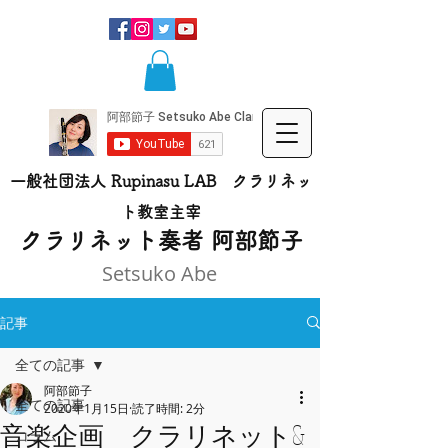
一般社団法人 Rupinasu LAB クラリネッ
ト​教室主宰
​クラリネット奏者 阿部節子
Setsuko Abe
記事
全ての記事
阿部節子
全ての記事
2020年1月15日
読了時間: 2分
音楽企画 クラリネット&
コラム