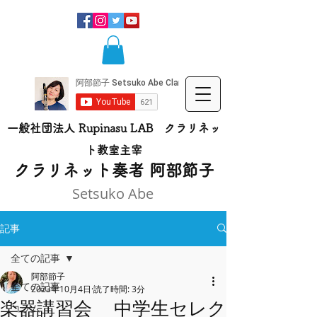
一般社団法人 Rupinasu LAB クラリネッ
ト​教室主宰
​クラリネット奏者 阿部節子
Setsuko Abe
記事
全ての記事
阿部節子
全ての記事
2023年10月4日
読了時間: 3分
楽器講習会 中学生セレク
コラム