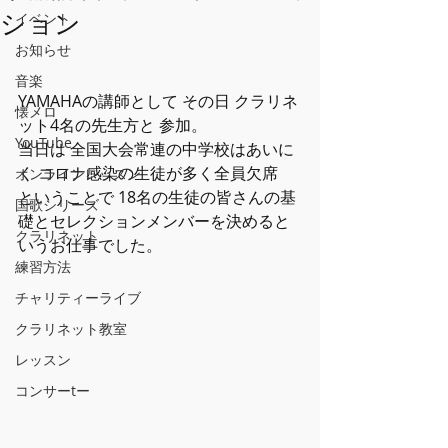
ション
イベント
お知らせ
音楽
YAMAHAの講師として その日 クラリネ
懐メロ
ット4名の先生方と 参加。 
YouTube
当日は 全国大会常連の中学校はあいに
く コロナ感染の生徒が多く全員欠席
オンラインレッスン
ということで 18名の生徒の皆さんの基
国歌シリーズ
礎とセレクションメンバーを決めると
クラリネット
いうお仕事でした。
練習方法
チャリティーライブ
クラリネット教室
レッスン
コンサーtー